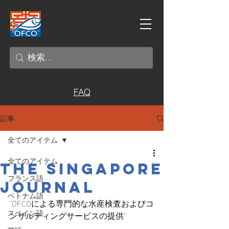
FAQ
記事
全てのアイテム
全てのアイテム
THE SINGAPORE
フランス語
JOURNAL
ベトナム語
"OFCOによる専門的な水産検査およびコ
スペイン語
ンサルティングサービスの提供"