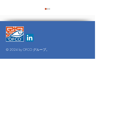
INTRAFISH
INTRAFIS
© 2024 by OFCO グループ。
オフィスの営業時間
月曜～金曜：午前9時～午後6時
土・日：オフィス休業日
検査
1年365日。
お問い合わせ
18 グエン・クイ・チャン、