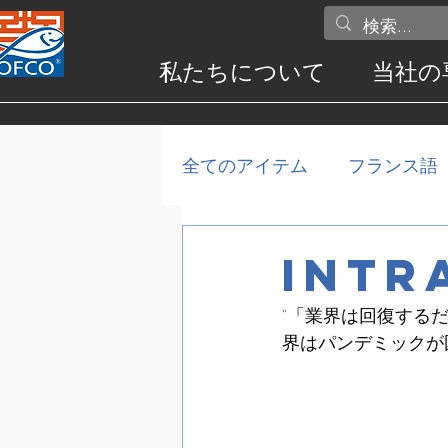
私たちについて
当社の
全てのアイテム
フランス語
INTR
"「業界は回復する
界はパンデミックが