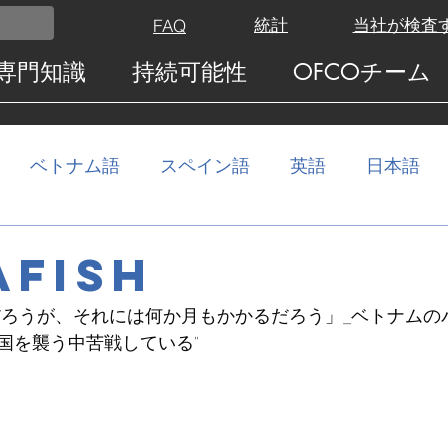
統計
当社が検査
FAQ
専門知識
持続可能性
OFCOチーム
ベトナム語
スペイン語
英語
日本語
AFISH
だろうが、それには何か月もかかるだろう」_ベトナムの
国を襲う中苦戦している"