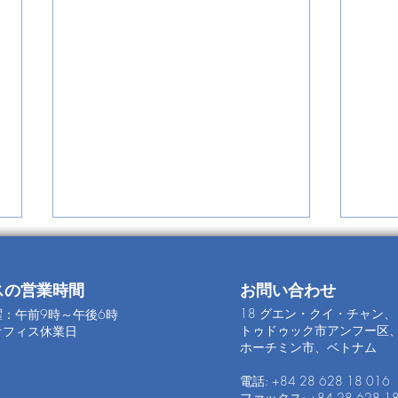
スの営業時間
お問い合わせ
18 グエン・クイ・チャン、
：午前9時～午後6時
トゥドゥック市アンフー区
オフィス休業日
IN
ホーチミン市、ベトナム
電話: +84 28 628 18 016
THE SINGAPORE
日。
ファックス: +84 28 628 18