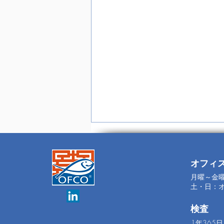
オフィ
月曜～金曜
土・日：
INTRAFISH
検査
1年365