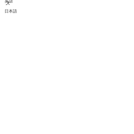
英語
ス"
日本語