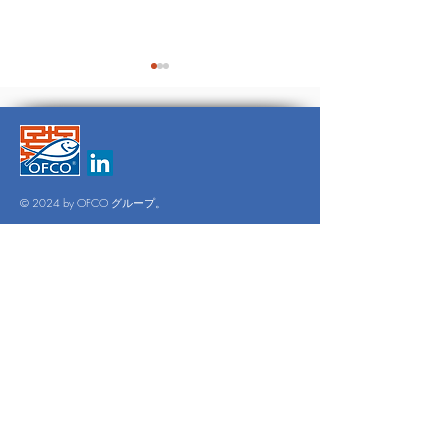
INTRAFIS
© 2024 by OFCO グループ。
THE
SINGAPORE
JOURNAL
オフィスの営業時間
月曜～金曜：午前9時～午後6時
土・日：オフィス休業日
検査
1年365日。