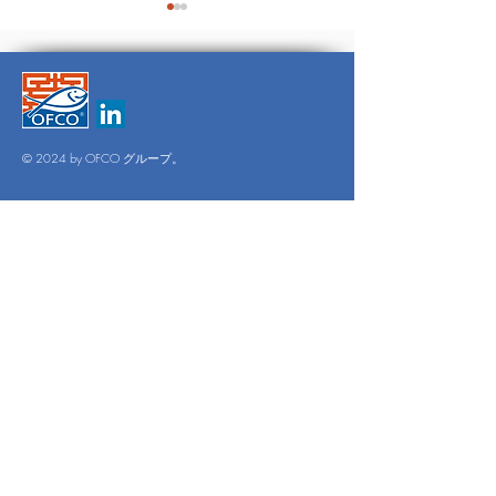
© 2024 by OFCO グループ。
PRODUITS DE
LES MAR
LA MER
HEBDO - 
オフィスの営業時間
月曜～金曜：午前9時～午後6時
土・日：オフィス休業日
検査
1年365日。
お問い合わせ
18 グエン・クイ・チャン、
トゥドゥック市アンフー区、