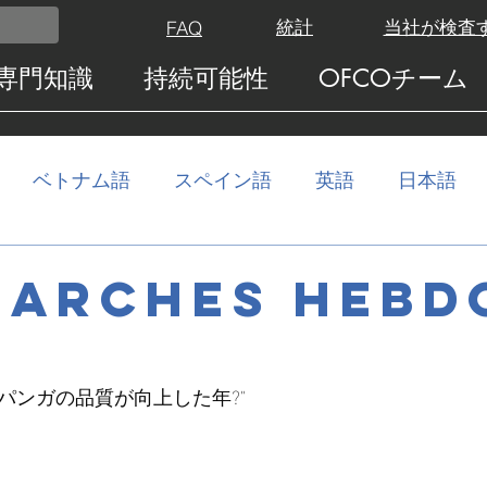
統計
当社が検査
FAQ
専門知識
持続可能性
OFCOチーム
ベトナム語
スペイン語
英語
日本語
MARCHES HEBDO
ナムのパンガの品質が向上した年?"