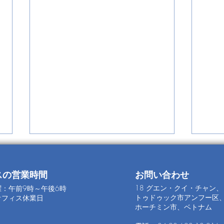
スの営業時間
お問い合わせ
18 グエン・クイ・チャン、
：午前9時～午後6時
トゥドゥック市アンフー区
オフィス休業日
ホーチミン市、ベトナム