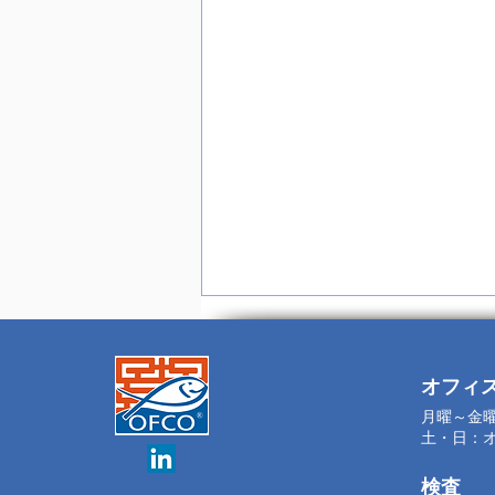
オフィ
月曜～金曜
土・日：
検査