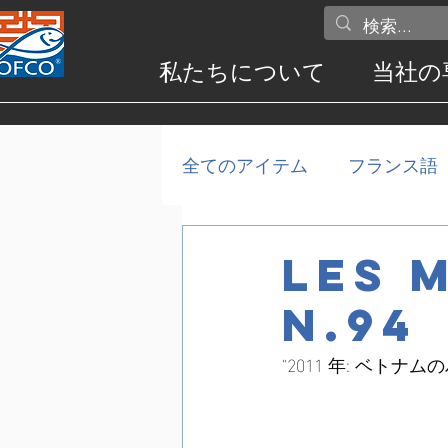
私たちについて
当社の
全てのアイテム
フランス語
LES 
N.94
"2011 年: ベト