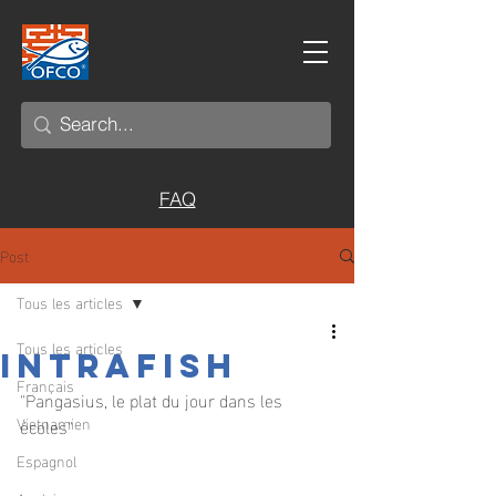
FAQ
Post
Tous les articles
Tous les articles
INTRAFISH
Français
"Pangasius, le plat du jour dans les 
Vietnamien
écoles"
Espagnol