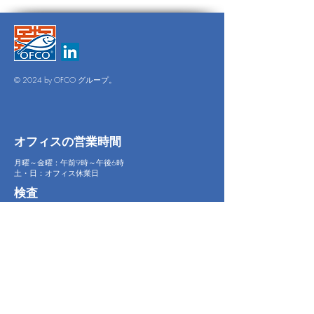
© 2024 by OFCO グループ。
オフィスの営業時間
月曜～金曜：午前9時～午後6時
土・日：オフィス休業日
検査
1年365日。
お問い合わせ
18 グエン・クイ・チャン、
トゥドゥック市アンフー区、
ホーチミン市、ベトナム