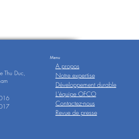
Menu
,
A propos
de Thu Duc,
Notre expertise
tnam
Développement durable
L'équipe OFCO
 016
Contactez-nous
 017
Revue de presse