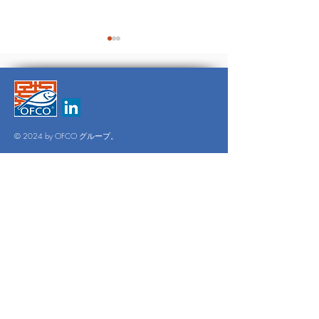
INTRAFIS
© 2024 by OFCO グループ。
THE
SINGAPORE
JOURNAL
オフィスの営業時間
月曜～金曜：午前9時～午後6時
土・日：オフィス休業日
検査
1年365日。
お問い合わせ