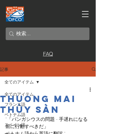
FAQ
記事
全てのアイテム
全てのアイテム
ThUOng MAi
フランス語
Thùy Sàn
ベトナム語
"「パンガシウスの問題 - 手遅れになる
スペイン語
前に行動すべきだ」
ベトナム語から英語に翻訳 "